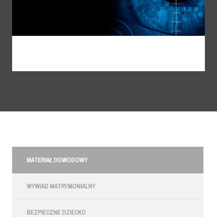
MATERIAŁ DOWODOWY
WYWIAD MATRYMONIALNY
BEZPIECZNE DZIECKO